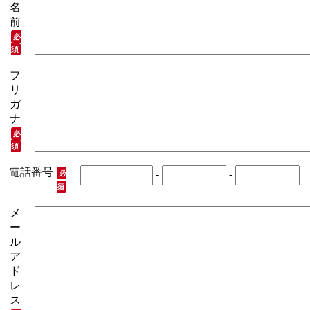
名
前
必
須
フ
リ
ガ
ナ
必
須
電話番号
-
-
必
須
メ
ー
ル
ア
ド
レ
ス