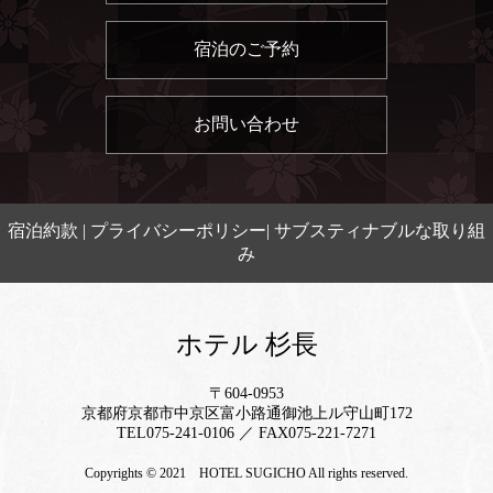
宿泊のご予約
お問い合わせ
宿泊約款
|
プライバシーポリシー
|
サブスティナブルな取り組
み
ホテル 杉長
〒604-0953
京都府京都市中京区富小路通御池上ル守山町172
TEL
075-241-0106
／ FAX075-221-7271
Copyrights © 2021 HOTEL SUGICHO All rights reserved.